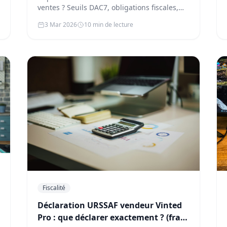
ventes ? Seuils DAC7, obligations fiscales,
cas pratiques et calendrier. Guid…
3 Mar 2026
10 min de lecture
Fiscalité
Déclaration URSSAF vendeur Vinted
Pro : que déclarer exactement ? (frais