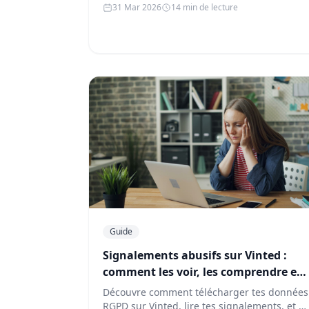
31 Mar 2026
14 min de lecture
Guide
Signalements abusifs sur Vinted :
comment les voir, les comprendre et
se protéger
Découvre comment télécharger tes données
RGPD sur Vinted, lire tes signalements, et te