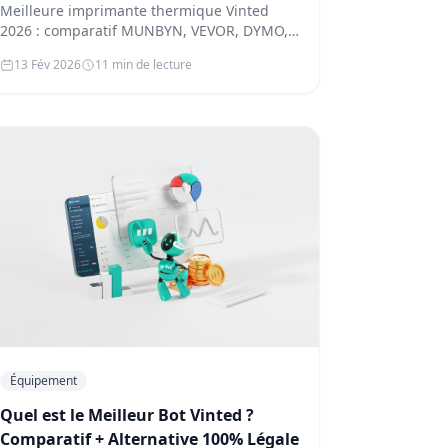
VEVOR, DYMO. Choisissez selon votre
Meilleure imprimante thermique Vinted
volume de colis. Économisez temps
2026 : comparatif MUNBYN, VEVOR, DYMO,
Brother. Choisissez selon votre volume de …
et argent.
13 Fév 2026
11 min de lecture
Équipement
Quel est le Meilleur Bot Vinted ?
Comparatif + Alternative 100% Légale