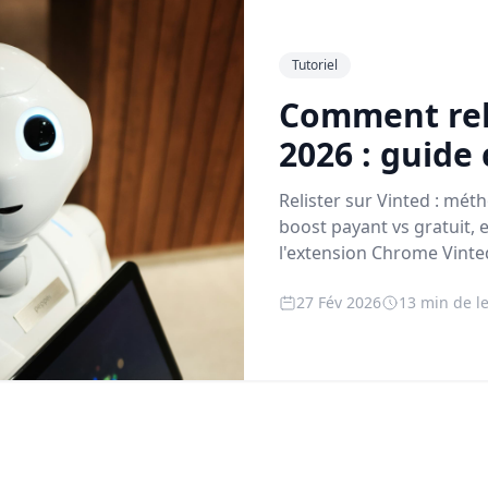
Tutoriel
Comment reli
2026 : guide
Relister sur Vinted : mé
boost payant vs gratuit,
l'extension Chrome Vint
27 Fév 2026
13 min de l