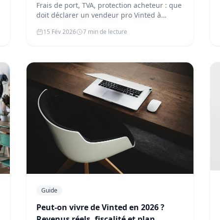
de port, TVA, protection acheteur)
Frais de port, TVA, protection acheteur : que
doit déclarer un vendeur pro Vinted à
l'URSSAF ? On démêle le vrai du fau…
15 Fév 2026
7 min de lecture
Guide
Peut-on vivre de Vinted en 2026 ?
Revenus réels, fiscalité et plan