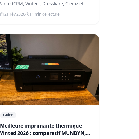
VintedCRM, Vinteer, Dresskare, Clemz et
VintyCRM. Comparatif honnête, prix, li…
21 Fév 2026
11 min de lecture
Guide
Meilleure imprimante thermique
Vinted 2026 : comparatif MUNBYN,