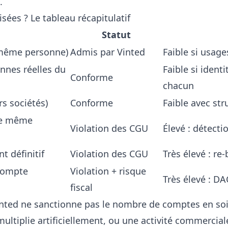
.
sées ? Le tableau récapitulatif
Statut
(même personne)
Admis par Vinted
Faible si usage
nnes réelles du
Faible si ident
Conforme
chacun
rs sociétés)
Conforme
Faible avec str
ne même
Violation des CGU
Élevé : détecti
 définitif
Violation des CGU
Très élevé : r
compte
Violation + risque
Très élevé : DA
fiscal
inted ne sanctionne pas le nombre de comptes en soi,
tiplie artificiellement, ou une activité commercial