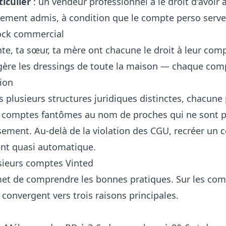
iculier
: un vendeur professionnel a le droit d'avoir
itement admis, à condition que le compte perso serve 
tock commercial
nte, ta sœur, ta mère ont chacune le droit à leur c
gère les dressings de toute la maison — chaque comp
tion
es plusieurs structures juridiques distinctes, chacun
e : comptes fantômes au nom de proches qui ne sont p
ment. Au-delà de la violation des CGU, recréer un c
nt quasi automatique.
sieurs comptes Vinted
met de comprendre les bonnes pratiques. Sur les 
e convergent vers trois raisons principales.