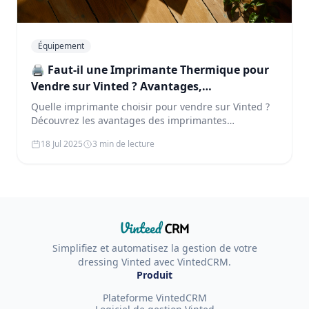
Équipement
🖨️ Faut-il une Imprimante Thermique pour
Vendre sur Vinted ? Avantages,
Inconvénients et Astuces
Quelle imprimante choisir pour vendre sur Vinted ?
Découvrez les avantages des imprimantes
thermiques et comment Vinted…
18 Jul 2025
3 min de lecture
Simplifiez et automatisez la gestion de votre
dressing Vinted avec VintedCRM.
Produit
Plateforme VintedCRM