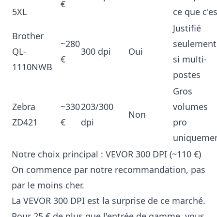
€
5XL
ce que c'es
Justifié
Brother
~280
seulement
QL-
300 dpi
Oui
€
si multi-
1110NWB
postes
Gros
Zebra
~330
203/300
volumes
Non
ZD421
€
dpi
pro
uniqueme
Notre choix principal : VEVOR 300 DPI (~110 €)
On commence par notre recommandation, pas
par le moins cher.
La VEVOR 300 DPI est la surprise de ce marché.
Pour 25 € de plus que l'entrée de gamme, vous